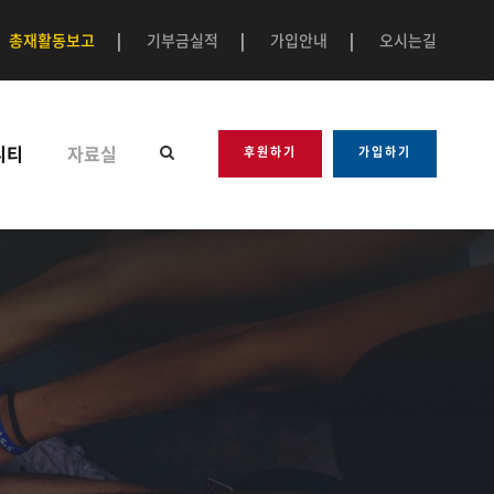
총재활동보고
|
기부금실적
|
가입안내
|
오시는길
니티
자료실
후원하기
가입하기